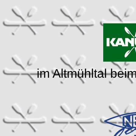
im Altmühltal bei