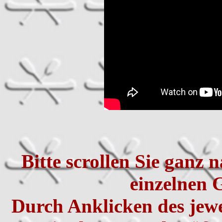
Bitte scrollen Sie ganz 
einzelnen 
Durch Anklicken des jew