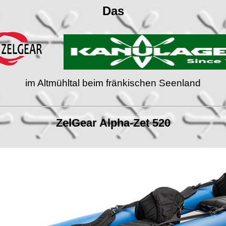
Das
im Altmühltal beim fränkischen Seenland
ZelGear Alpha-Zet 520