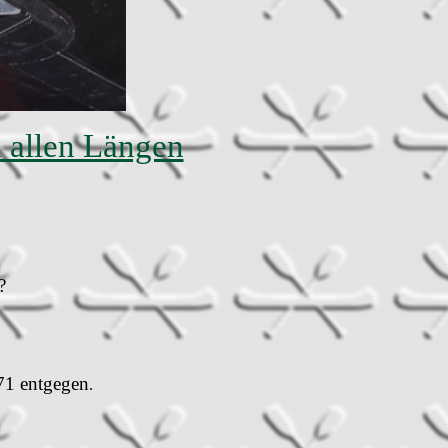
n allen Längen
?
71 entgegen
.