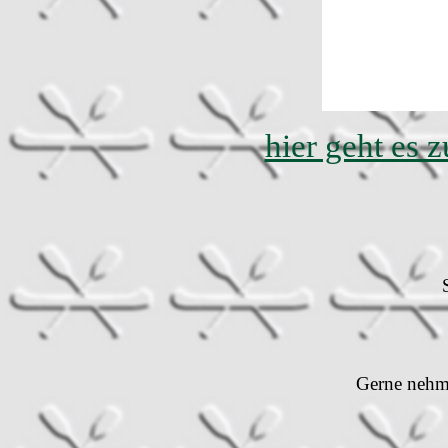
hier geht es 
Gerne nehme