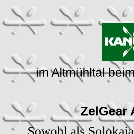
im Altmühltal bei
ZelGear 
Sowohl als Solokaja