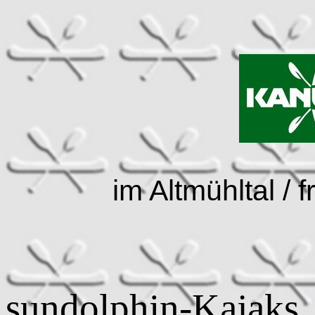
im Altmühltal /
sundolphin-Kaja