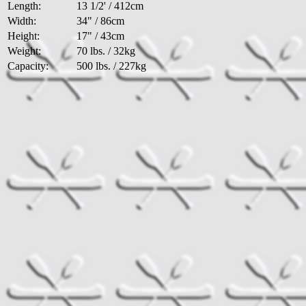
Length:
13 1/2' / 412cm
Width:
34" / 86cm
Height:
17" / 43cm
Weight:
70 lbs. / 32kg
Capacity:
500 lbs. / 227kg