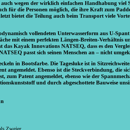
ch wegen der wirklich einfachen Handhabung viel S
auch für die Personen möglich, die ihre Kraft zum Pad
tzt bietet die Teilung auch beim Transport viele Vorteil
rodynamisch vollendeten Unterwasserform aus U-Spant
läche mit einem perfekten Längen-Breiten-Verhältnis un
ist das Kayak Innovations NATSEQ, dass es den Vergle
 NATSEQ passt sich seinen Menschen an – nicht umgek
ckeln in Bootsfarbe. Die Tagesluke ist in Sitzreichweite
ent angemeldet. Ebenso ist die Steckverbindung, die si
ässt, zum Patent angemeldet, ebenso wie der Spannmech
tationskunststoff und durch abgeschottete Bauweise uns
ün
als Zweier