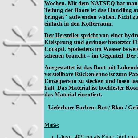
Wochen. Mit dem NATSEQ hat man au
Teilung der Boote ist das Handling 
bringen" aufwenden wollen. Nicht zule
einfach in den Kofferraum.
Der Hersteller spricht
von einer hyd
Kielsprung und geringer benetzter F
Cockpit. Spätestens im Wasser bewe
scheuen braucht – im Gegenteil. Der
Ausgestattet ist das Boot mit Lukende
verstellbare Rückenlehne ist zum Pat
Einzelperson zu stecken und lösen l
hält. Das Material ist hochfester Ro
das Material einrotiert.
Lieferbare Farben: Rot / Blau / Gr
Maße:
Länge: 409 cm als Einer, 560 cm 