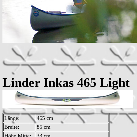
Linder Inkas 46
Länge:
465 cm
Breite:
85 cm
Höhe Mitte:
33 cm