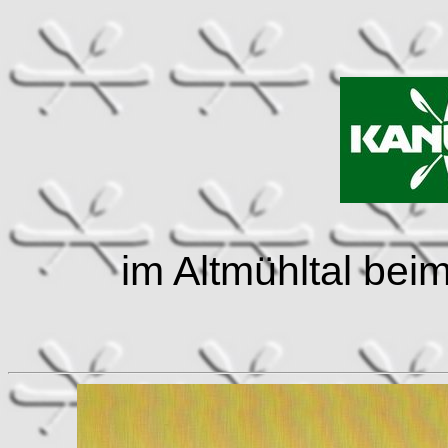
im Altmühltal bei