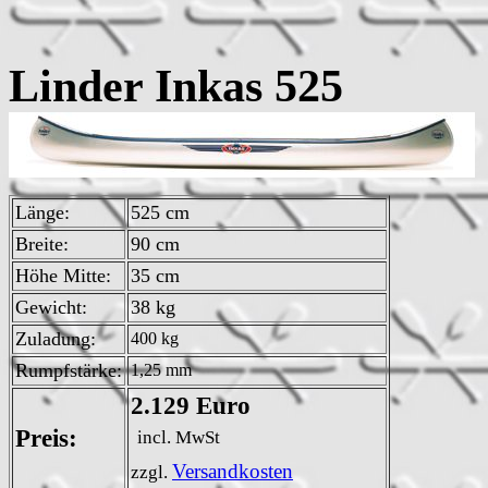
Linder Inka
Länge:
525 cm
Breite:
90 cm
Höhe Mitte:
35 cm
Gewicht:
38 kg
Zuladung:
400 kg
Rumpfstärke:
1,25 mm
2.129 Euro
Preis:
incl. MwSt
Versandkosten
zzgl.