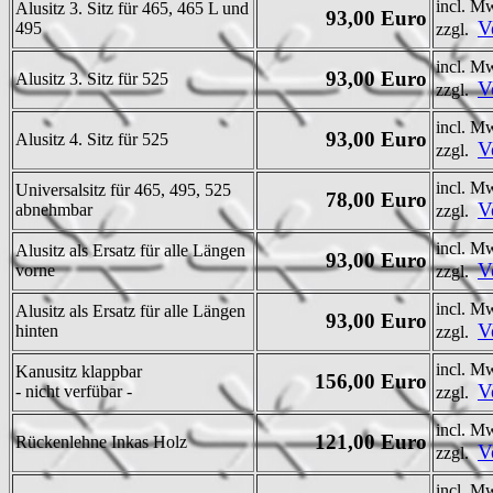
incl. M
Alusitz 3. Sitz für 465, 465 L und
93,00 Euro
V
495
zzgl.
incl. M
93,00 Euro
Alusitz 3. Sitz für 525
V
zzgl.
incl. M
93,00 Euro
Alusitz 4. Sitz für 525
V
zzgl.
incl. M
Universalsitz für 465, 495, 525
78,00 Euro
V
abnehmbar
zzgl.
incl. M
Alusitz als Ersatz für alle Längen
93,00 Euro
V
vorne
zzgl.
incl. M
Alusitz als Ersatz für alle Längen
93,00 Euro
V
hinten
zzgl.
incl. M
Kanusitz klappbar
156,00 Euro
V
- nicht verfübar -
zzgl.
incl. M
121,00 Euro
Rückenlehne Inkas Holz
V
zzgl.
incl. M