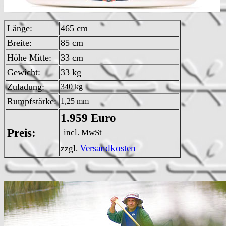
Länge:
465 cm
Breite:
85 cm
Höhe Mitte:
33 cm
Gewicht:
33 kg
Zuladung:
340 kg
Rumpfstärke:
1,25 mm
1.959 Euro
Preis:
incl. MwSt
Versandkosten
zzgl.