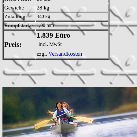
Gewicht:
28 kg
Zuladung:
340 kg
Rumpfstärke:
1,00 mm
1.839 Euro
Preis:
incl. MwSt
Versandkosten
zzgl.