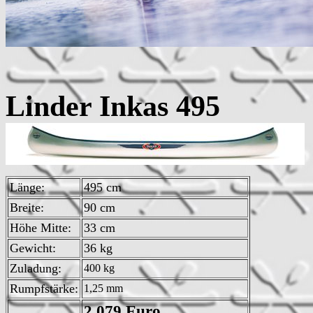
Linder Ink
Länge:
495 cm
Breite:
90 cm
Höhe Mitte:
33 cm
Gewicht:
36 kg
Zuladung:
400 kg
Rumpfstärke:
1,25 mm
2.079 Euro