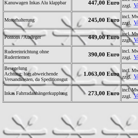
447,00 Euro
Kanuwagen Inkas Alu klappbar
V
zzgl.
incl. M
245,00 Euro
Motorhalterung
V
zzgl.
incl. M
449,00 Euro
Pontons / Ausleger
V
zzgl.
incl. M
Rudereinrichtung ohne
390,00 Euro
V
Ruderriemen
zzgl.
Besegelung
incl. M
1.063,00 Euro
Achtung: hier abweichende
V
zzgl.
Versandkosten, da Speditionsgut
incl. M
273,00 Euro
Inkas Fahrradanhängerkupplung
V
zzgl.